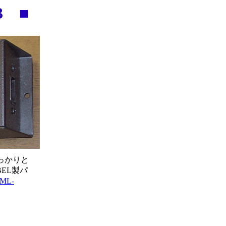
3 ■
しっかりと
EL製パ
 ML-